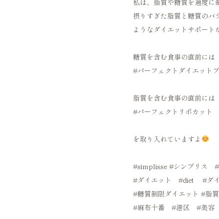
私は、脂質や糖質を過度に
摂りすぎた脂質と糖質のバ
ようなダイエットサポート
糖質を含む食事の直前には
#パーフェクトダイエット
脂質を含む食事の直前には
#パーフェクトリポカット
を取り入れていますよ
#simplisse
#シンプリス
#ダイエット
#diet
#ダ
#糖質制限ダイエット
#脂
#麻布十番
#港区
#美容