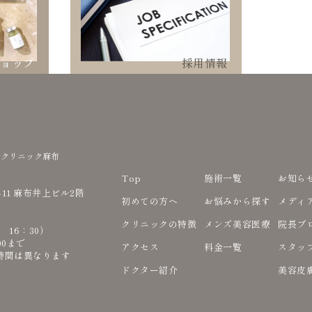
ショップ
採用情報
ルクリニック麻布
Top
施術一覧
お知ら
-11 麻布井上ビル2階
初めての方へ
お悩みから探す
メディ
クリニックの特徴
メンズ美容医療
院長ブ
付 16：30）
00まで
アクセス
料金一覧
スタッ
時間は異なります
ドクター紹介
美容皮