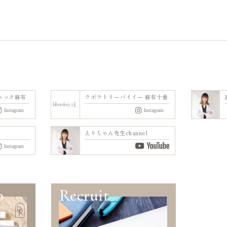
ニック麻布
ラボラトリーバイイー 麻布十番
えりちゃん先生channel
p
Recruit