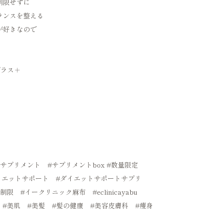
制限せずに
ランスを整える
が好きなので
プラス
＋
#サプリメント
#サプリメントbox
#数量限定
イエットサポート
#ダイエットサポートサプリ
質制限
#イークリニック麻布
#eclinicayabu
#美肌
#美髪
#髪の健康
#美容皮膚科
#痩身