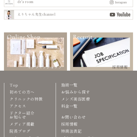
dr's room
えりちゃん先生channel
Online Shop
Recruit
オンラインショップ
採用情報
Top
施術一覧
初めての方へ
お悩みから探す
クリニックの特徴
メンズ美容医療
アクセス
料金一覧
ドクター紹介
お知らせ
お問い合わせ
メディア掲載
採用情報
院長ブログ
特商法表記