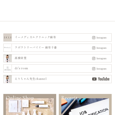
イーメディカルクリニック麻布
ラボラトリーバイイー 麻布十番
髙橋栄里
dr's room
えりちゃん先生channel
Online Shop
Recruit