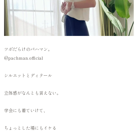
ツボだらけのパハマン。
@pachman.official
シルエットとディテール
立体感がなんとも言えない。
学会にも着ていけて、
ちょっとした場にもイケる