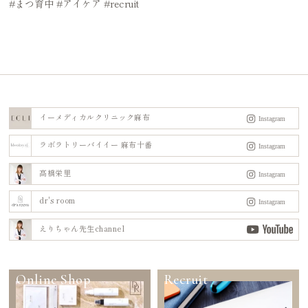
#まつ育中
#アイケア
#recruit
イーメディカルクリニック麻布
ラボラトリーバイイー 麻布十番
髙橋栄里
dr's room
えりちゃん先生channel
Online Shop
Recruit