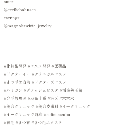
outer
@ceciliebahnsen
earrings
@magnoliawhite_jewelry
#化粧品開発
#コスメ開発
#医薬品
#ドクターイー
#クリニカルコスメ
#まつ毛美容液
#ドクターズコスメ
#ルミガン
#グラッシュビスタ
#温泉善玉菌
#発毛診療医
#麻布十番
#港区
#六本木
#美容クリニック
#美容皮膚科
#イークリニック
#イークリニック麻布
#eclinicazabu
#育毛
#まつ育
#まつ毛エクステ