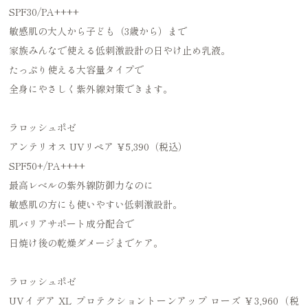
SPF30/PA++++
敏感肌の大人から子ども（3歳から）まで
家族みんなで使える低刺激設計の日やけ止め乳液。
たっぷり使える大容量タイプで
全身にやさしく紫外線対策できます。
ラロッシュポゼ
アンテリオス UVリペア ￥5,390（税込）
SPF50+/PA++++
最高レベルの紫外線防御力なのに
敏感肌の方にも使いやすい低刺激設計。
肌バリアサポート成分配合で
日焼け後の乾燥ダメージまでケア。
ラロッシュポゼ
UVイデア XL プロテクショントーンアップ ローズ ￥3,960（税