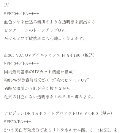
込）
SPF50+／PA++++
血色ツヤを仕込み素肌のような透明感を演出する
ピンクトーンのトーンアップUV。
石けんオフで敏感肌にも心地よく使えます。
dr365 V.C. UVデイエッセンス N ￥4,180（税込）
SPF50+／PA++++
国内最高基準のUVカット機能を搭載し
約88％が美容液成分処方の”毛穴ビタミンUV”。
過酷な環境から肌を守り抜きながら
毛穴の目立たない透明感あふれる肌へ導きます。
ナビジョンDR TAホワイトプロテクトUV ￥4,400（税込）
SPF50/PA+++
2つの美白有効成分である「トラネキサム酸」と「4MSK」を