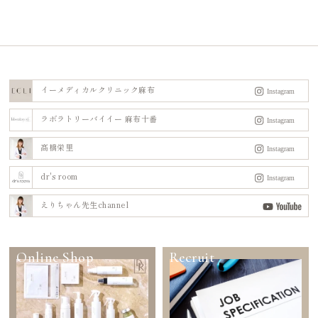
イーメディカルクリニック麻布
ラボラトリーバイイー 麻布十番
髙橋栄里
dr's room
えりちゃん先生channel
Online Shop
Recruit