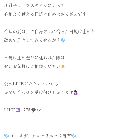
肌質やライフスタイルによって
心地よく使える日焼け止めはさまざまです。
今年の夏は、ご自身の肌に合った日焼け止めを
改めて見直してみませんか？
日焼け止め選びに迷われた際は
ぜひお気軽にご相談ください
公式LINEアカウントからも
お問い合わせを受け付けております
LINE
: 775djhac‪
𓐄 𓐄 𓐄 𓐄 𓐄 𓐄 𓐄 𓐄 𓐄 𓐄 𓐄 𓐄 𓐄 𓐄 𓐄 𓐄 𓐄 𓐄 𓐄 𓐄 𓐄 𓐄
イーメディカルクリニック麻布