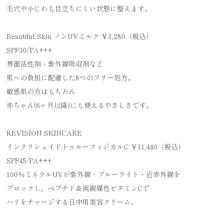
毛穴や小じわも目立ちにくい状態に整えます。
Beautiful Skin ノンUVミルク ￥3,280（税込）
SPF30/PA+++
界面活性剤・紫外線吸収剤など
肌への負担に配慮した8つのフリー処方。
敏感肌の方はもちろん
赤ちゃん(6ヶ月以降)にも使えるやさしさです。
REVISION SKINCARE
インテリシェイドトゥルーフィジカルC ￥11,440（税込）
SPF45/PA+++
100％ミネラルUVが紫外線・ブルーライト・近赤外線を
ブロックし、ペプチド＆両親媒性ビタミンCで
ハリをチャージする日中用美容クリーム。