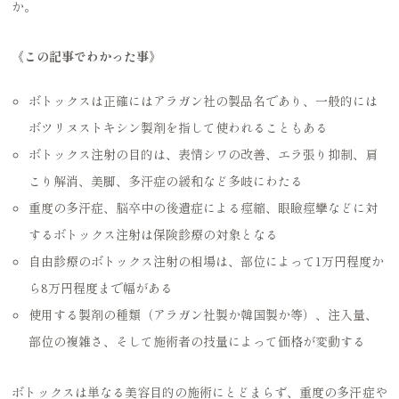
か。
《この記事でわかった事》
ボトックスは正確にはアラガン社の製品名であり、一般的には
ボツリヌストキシン製剤を指して使われることもある
ボトックス注射の目的は、表情シワの改善、エラ張り抑制、肩
こり解消、美脚、多汗症の緩和など多岐にわたる
重度の多汗症、脳卒中の後遺症による痙縮、眼瞼痙攣などに対
するボトックス注射は保険診療の対象となる
自由診療のボトックス注射の相場は、部位によって1万円程度か
ら8万円程度まで幅がある
使用する製剤の種類（アラガン社製か韓国製か等）、注入量、
部位の複雑さ、そして施術者の技量によって価格が変動する
ボトックスは単なる美容目的の施術にとどまらず、重度の多汗症や