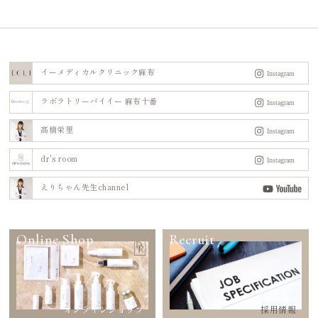
イーメディカルクリニック麻布
ラボラトリーバイイー 麻布十番
髙橋栄里
dr's room
えりちゃん先生channel
Online Shop
Recruit
オンラインショップ
採用情報