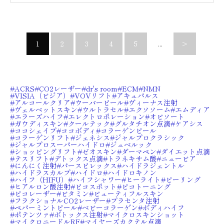
1
2
3
4
5
...
>
ACRS
CO2レーザー
dr's room
ECM
NMN
VISIA（ビジア）
VOVリフト
アキュパルス
アルコールクリア
ウーバーピール
ヴィーナス注射
ヴェルベットスキン
ウルトラセル
エクソソーム
エムディア
エラーズハイフ
エレクトロポレーション
オビソート
ガウディスキン
クールテック
グルタチオン点滴
ケアシス
ココシェイプ
ココボディ
コラーゲンピール
コラーゲンリフト
ジェネシス
ジャルプロクラシック
ジャルプロスーパーハイドロ
ジュベルック
ショッピングリフト
ゼオスキン
ダーマペン
ダイエット点滴
テスリフト
デトックス点滴
トラネキサム酸
ニュービア
にんにく注射
パースピレックス
ハイドラジェントル
ハイドラスカルプ
ハイドロ
ハイドロキノン
ハイフ（HIFU）
ハイフシャワー
ヒーライト
ピーリング
ヒアルロン酸注射
ピコスポット
ピコトーニング
ピコレーザー
ビタミン
ビューティフルスキン
フラクショナルCO2レーザー
プラセンタ注射
ペパーミントピール
ベビーコラーゲン
ボディハイフ
ポテンツァ
ボトックス注射
マイクロスキンショット
マイクロニードルRF
マイヤーズカクテル点滴