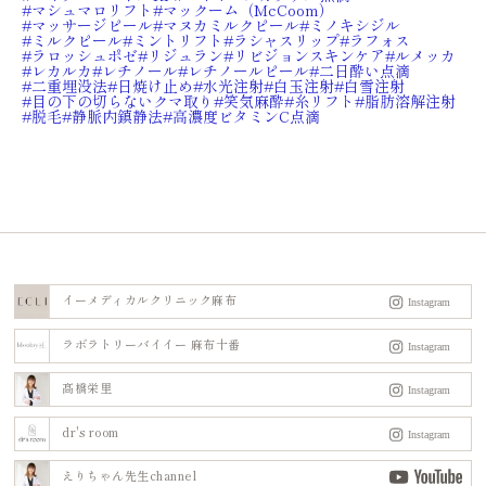
マシュマロリフト
マックーム（McCoom）
マッサージピール
マヌカミルクピール
ミノキシジル
ミルクピール
ミントリフト
ラシャスリップ
ラフォス
ラロッシュポゼ⁠
リジュラン
リビジョンスキンケア
ルメッカ
レカルカ
レチノール
レチノールピール
二日酔い点滴
二重埋没法
日焼け止め
水光注射
白玉注射
白雪注射
目の下の切らないクマ取り
笑気麻酔
糸リフト
脂肪溶解注射
脱毛
静脈内鎮静法
高濃度ビタミンC点滴
イーメディカルクリニック麻布
ラボラトリーバイイー 麻布十番
髙橋栄里
dr's room
えりちゃん先生channel