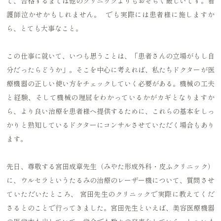
で、合格するまでは他のクリニックよりもおそらく厳しいです。看
護師泣かせかもしれません。 でも実際には患者様に施しますか
ら、とても大事なこと。
この仕事に就いて、いつも思うことは、「患者さんの立場がもし自
分だったらどうか」。そこを中心に考えれば、私たちドクターが医
療機器の正しい使い方をチェックしていく必要がある。機械の工夫
と経験、そして機械の理屈をわかっているかがカギとなりますか
ら、より良い治療を患者様へ提供するために、これらの基本をしっ
かりと熟知しているドクターにコンサルさせていただく場合もあり
ます。
先日、尊敬する宮田成章先生（みやた形成外科・皮ふクリニック）
に、ウルセラというたるみの治療のレーザー機について、質問させ
ていただいたところ、 宮田先生のクリニックで実際に教えてくだ
さるとのことで行ってきました。宮田先生といえば、美容医療機器