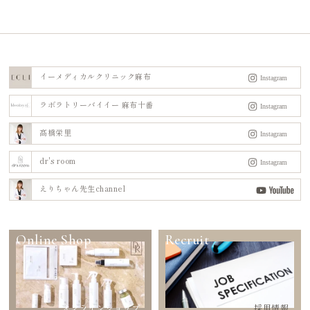
イーメディカルクリニック麻布
ラボラトリーバイイー 麻布十番
髙橋栄里
dr's room
えりちゃん先生channel
Online Shop
Recruit
オンラインショップ
採用情報