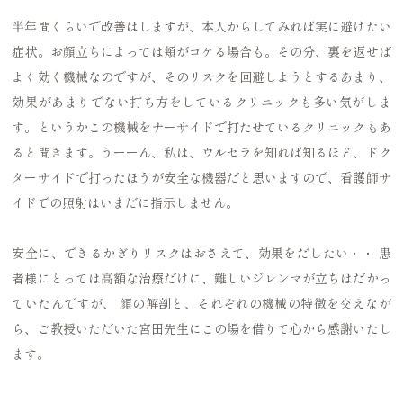
半年間くらいで改善はしますが、本人からしてみれば実に避けたい
症状。お顔立ちによっては頬がコケる場合も。その分、裏を返せば
よく効く機械なのですが、そのリスクを回避しようとするあまり、
効果があまりでない打ち方をしているクリニックも多い気がしま
す。というかこの機械をナーサイドで打たせているクリニックもあ
ると聞きます。うーーん、私は、ウルセラを知れば知るほど、ドク
ターサイドで打ったほうが安全な機器だと思いますので、看護師サ
イドでの照射はいまだに指示しません。
安全に、できるかぎりリスクはおさえて、効果をだしたい・・ 患
者様にとっては高額な治療だけに、難しいジレンマが立ちはだかっ
ていたんですが、 顔の解剖と、それぞれの機械の特徴を交えなが
ら、ご教授いただいた宮田先生にこの場を借りて心から感謝いたし
ます。