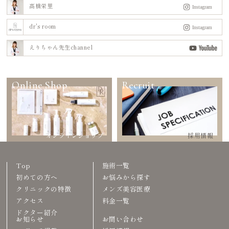
髙橋栄里
dr's room
えりちゃん先生channel
Online Shop
Recruit
オンラインショップ
採用情報
Top
施術一覧
初めての方へ
お悩みから探す
クリニックの特徴
メンズ美容医療
アクセス
料金一覧
ドクター紹介
お知らせ
お問い合わせ