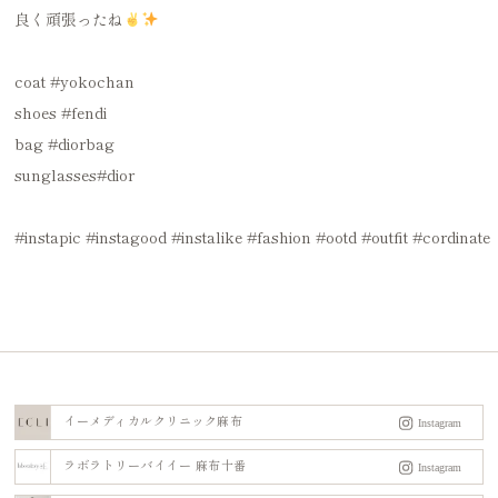
良く頑張ったね
coat
#yokochan
shoes
#fendi
bag
#diorbag
sunglasses
#dior
#instapic
#instagood
#instalike
#fashion
#ootd
#outfit
#cordinate
イーメディカルクリニック麻布
ラボラトリーバイイー 麻布十番