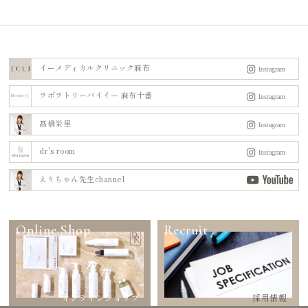
イーメディカルクリニック麻布
ラボラトリーバイイー 麻布十番
髙橋栄里
dr's room
えりちゃん先生channel
Online Shop
Recruit
オンラインショップ
採用情報