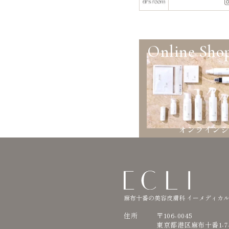
Online Sho
オンライン
麻布十番の美容皮膚科 イーメディカ
住所
〒106-0045
東京都港区麻布十番1-7