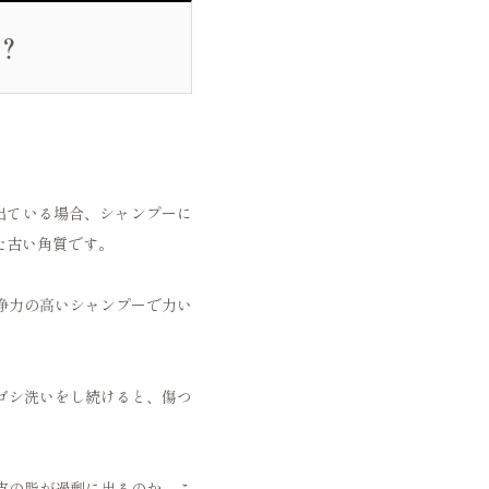
？
出ている場合、シャンプーに
た古い角質です。
浄力の高いシャンプーで力い
ゴシ洗いをし続けると、傷つ
皮の脂が過剰に出るのか、こ