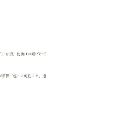
日この頃。乾燥はお顔だけで
が原因で起こる乾性フケ、過