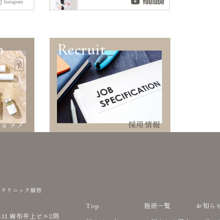
p
Recruit
ショップ
採用情報
ルクリニック麻布
Top
施術一覧
お知ら
-11 麻布井上ビル2階