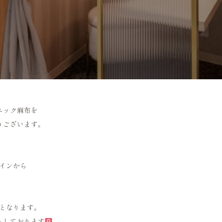
ニック麻布を
うございます。
インから
療となります。
しております‍