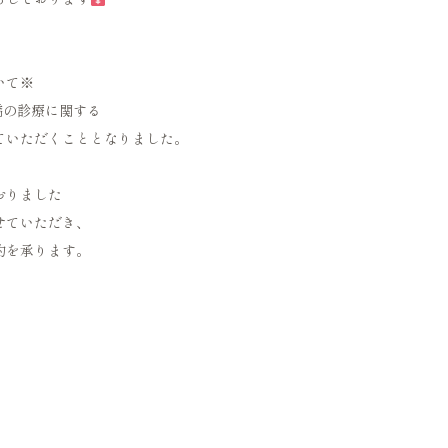
いて※
高橋の診療に関する
ていただくこととなりました。
おりました
せていただき、
約を承ります。
）