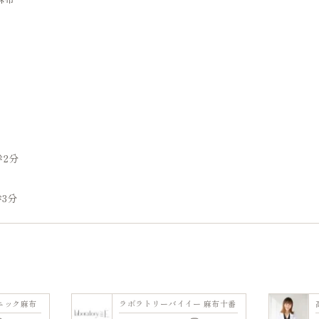
歩2分
3分
ニック麻布
ラボラトリーバイイー 麻布十番