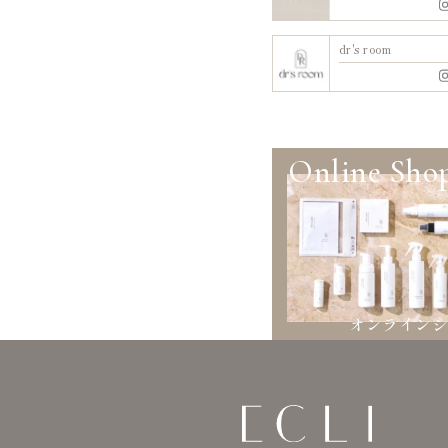
dr's room
Online Sho
オンライン