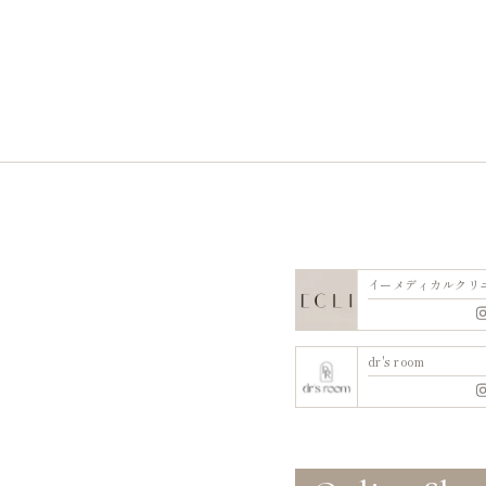
イーメディカルクリ
dr's room