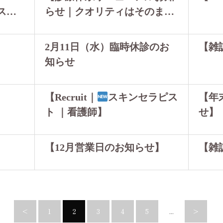
ブスク
らせ｜クオリティはそのま
ま、より通いやすく】…
】
2月11日（水）臨時休診のお
【雑
知らせ
】
【Recruit｜
スキンセラピス
【年
ト ｜看護師】
せ】
】
【12月営業日のお知らせ】
【雑
<
1
2
3
4
5
...
>