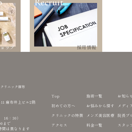
p
Recruit
ショップ
採用情報
ルクリニック麻布
Top
施術一覧
お知ら
-11 麻布井上ビル2階
初めての方へ
お悩みから探す
メディ
クリニックの特徴
メンズ美容医療
院長ブ
付 16：30）
00まで
アクセス
料金一覧
スタッ
時間は異なります