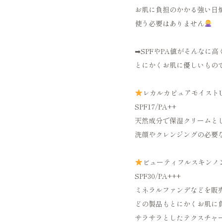
お肌に負担のかかる強い日
使う必要はありません
➡︎SPFやPA値がそんなに
とにかくお肌に優しいもの
レカルカピュアモイストUVミ
SPF17/PA++
天然成分で保湿クリームと
洗顔やクレンジングの必要
ビューティフルスキンノンUV
SPF30/PA+++
ミネラルファンデなどを販
どの製品もとにかくお肌に
サラサラとしたテクスチャ