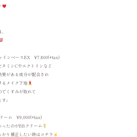
い
は、
ベースEX ¥7,800(+tax)
ビタミンCやエクトインなど
効果がある成分が配合され
けるメイク下地
のでくすみが取れて
ます♩
ーム ¥9,000(+tax)
わったのがBBクリーム
っかり補正したい時はコチラ