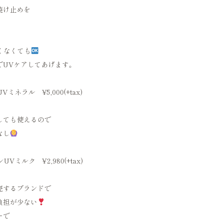
焼け止めを
高くなくても
でUVケアしてあげます。
ネラル ¥5,000(+tax)
しても使えるので
なし
ミルク ¥2,980(+tax)
売するブランドで
負担が少ない
ーで