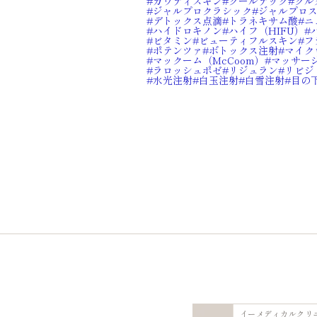
ガウディスキン
クールテック
グル
ジャルプロクラシック
ジャルプロ
デトックス点滴
トラネキサム酸
ニ
ハイドロキノン
ハイフ（HIFU）
ビタミン
ビューティフルスキン
フ
ポテンツァ
ボトックス注射
マイク
マックーム（McCoom）
マッサー
ラロッシュポゼ⁠
リジュラン
リビジ
水光注射
白玉注射
白雪注射
目の
イーメディカルクリ