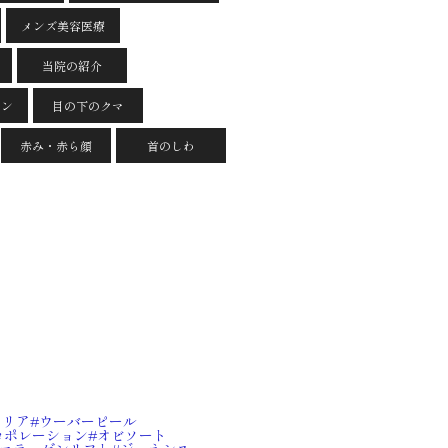
メンズ美容医療
当院の紹介
イン
目の下のクマ
赤み・赤ら顔
首のしわ
クリア
ウーバーピール
ロポレーション
オビソート