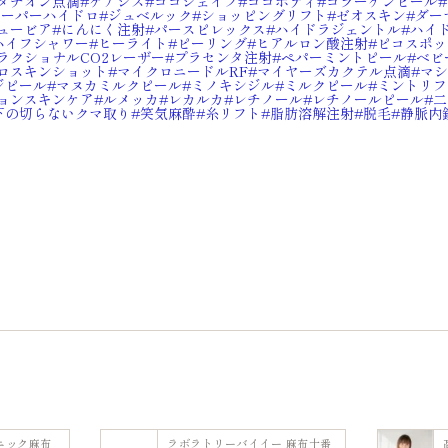
タチオン点滴
ケアシス
ココシェイプ
ココボディ
コラーゲンピール
スーパーハイドロ
ジュベルック
ショッピングリフト
ゼオスキン
ダー
ュービア
にんにく注射
パースピレックス
ハイドラジェントル
ハイ
ハイフシャワー
ヒーライト
ピーリング
ヒアルロン酸注射
ピコスポッ
ラクショナルCO2レーザー
プラセンタ注射
ペパーミントピール
ベビ
ロスキンショット
マイクロニードルRF
マイヤーズカクテル点滴
マシ
ジピール
マヌカミルクピール
ミノキシジル
ミルクピール
ミントリフ
ョンスキンケア
ルメッカ
レカルカ
レチノール
レチノールピール
二
下の切らないクマ取り
笑気麻酔
糸リフト
脂肪溶解注射
脱毛
静脈内
ニック麻布
ラボラトリーバイイー 麻布十番