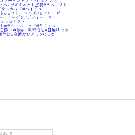
コラーゲンリフト
ジェネシス
マペン
ダイエット点滴
テスリフト
ドラスカルプ
ハイドロ
ト
ピコトーニング
ピコレーザー
ーコラーゲン
ボディハイフ
ュマロリフト
ト
ラシャスリップ
ラフォス
日酔い点滴
二重埋没法
日焼け止め
鎮静法
高濃度ビタミンC点滴
髙橋栄里