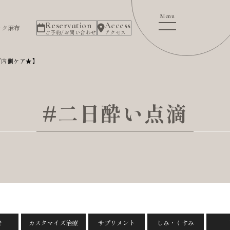
Reservation
Access
ック麻布
ご予約/お問い合わせ
アクセス
で内側ケア★】
#二日酔い点滴
せ
カスタマイズ治療
サプリメント
しみ・くすみ