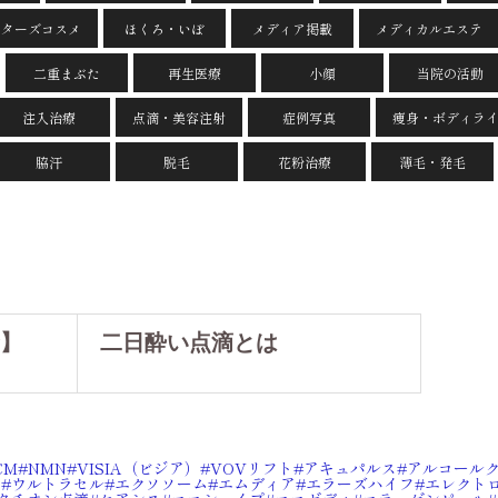
クターズコスメ
ほくろ・いぼ
メディア掲載
メディカルエステ
二重まぶた
再生医療
小顔
当院の活動
注入治療
点滴・美容注射
症例写真
痩身・ボディラ
脇汗
脱毛
花粉治療
薄毛・発毛
】
二日酔い点滴とは
CM
NMN
VISIA（ビジア）
VOVリフト
アキュパルス
アルコール
ン
ウルトラセル
エクソソーム
エムディア
エラーズハイフ
エレクト