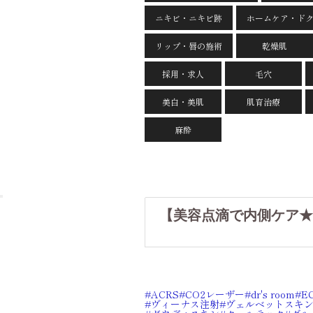
ニキビ・ニキビ跡
ホームケア・ド
リップ・唇の施術
乾燥肌
採用・求人
毛穴
美白・美肌
肌育治療
麻酔
【美容点滴で内側ケア★
ACRS
CO2レーザー
dr's room
E
ヴィーナス注射
ヴェルベットスキ