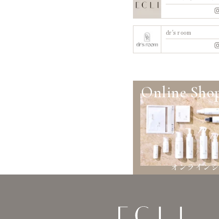
dr's room
Online Sho
オンライン